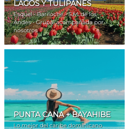
LAGOS Y TULIPANES
Esquel - Bariloche - S.M. de los
Andes - Grupal acompañada por
nosotros
PUNTA CANA + BAYAHIBE
Lo mejor del caribe dominicano