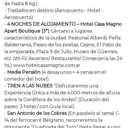
de hasta 8 kg.).
- Traslados en destino (Aeropuerto - Hotel -
Aeropuerto).
-
4 NOCHES DE ALOJAMIENTO – Hotel Casa Magno
Apart Boutique (3*)
Cercano a lugares
característicos de la ciudad: Peatonal Alberdi, Peña
Balderrama, Paseo de los poetas, Casino, El Patio de
la empanada, Plaza 9 de Julio, Museo de Güemes,
etc (Wi-Fi/ Ascensor/ Restaurante/ Conserjería las 24
hs.) www.hotelcasamagno.com.ar
-
Media Pensión
(4 desayunos + 4 cenas en el
comedor del hotel).
-
TREN A LAS NUBES
“Disfrutaremos una
Experiencia Única a más de 4.000 metros de altura
sobre la Cordillera de los Andes” (Duración del
paseo: 3 horas / con Guía local).
-
San Antonio de los Cobres
(En paralelo al ramal C-
14 del ferrocarril Belgrano, recorreremos la
imponente “Quebrada del Toro” hasta llegar a uno