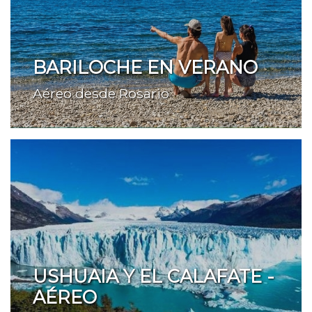
BARILOCHE EN VERANO
Aéreo desde Rosario
USHUAIA Y EL CALAFATE -
AÉREO